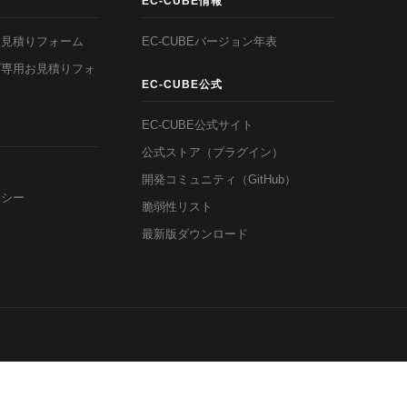
EC-CUBE情報
お見積りフォーム
EC-CUBEバージョン年表
プ専用お見積りフォ
EC-CUBE公式
EC-CUBE公式サイト
公式ストア（プラグイン）
開発コミュニティ（GitHub）
リシー
脆弱性リスト
最新版ダウンロード