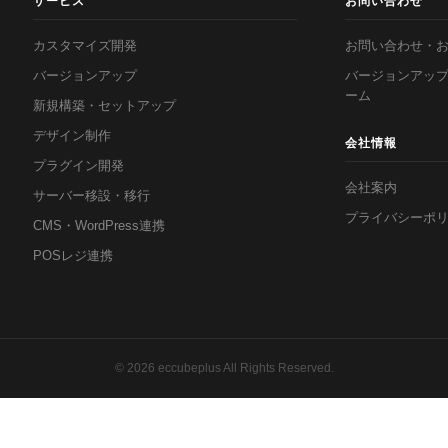
サービス
お問い合わせ
カスタマイズ開発
お問い合わせ・
バージョンアップ
バージョンアッ
ーム
新規構築・セットアップ
デザイン制作
会社情報
プラグイン開発
会社案内
サーバー移設・移行
プライバシーポ
CMS・WordPress連携
POSレジ連携
© 2026 eccubeplus All Rights Reserved.