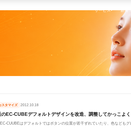
サービス
新着
▾
2012.10.18
Eカスタマイズ
ne版のEC-CUBEデフォルトデザインを改造、調整してかっこよ
e版のEC-CUUBEはデフォルトではボタンの位置が若干ずれていたり、色など