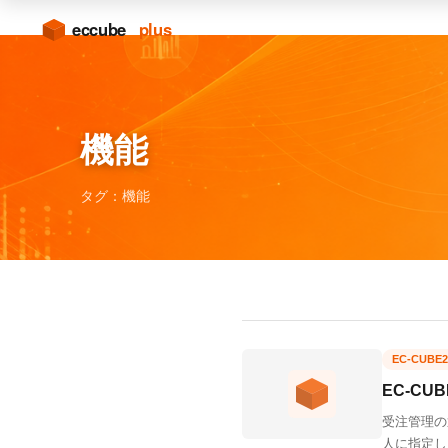
機能
タグ：機能
EC-CUBE2
EC-C
受注管理の
人に指定し