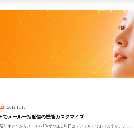
サービス
新着
▾
2012.10.18
.11
UBEでメール一括配信の機能カスタマイズ
通知ボタンからメールを1件ずつ送る昨日はデフォルトでありますが、チェ
…