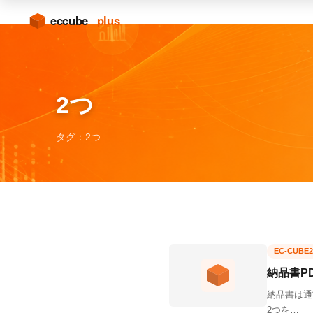
2つ
タグ：2つ
EC-CUBE2
納品書P
納品書は通
2つを…