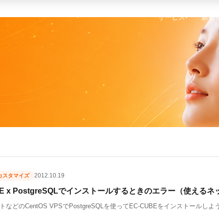
サービス
新着
▾
2012.10.19
Eカスタマイズ
BE x PostgreSQLでインストールするときのエラー（使えるネ
などのCentOS VPSでPostgreSQLを使ってEC-CUBEをインストール